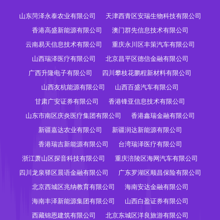
山东菏泽永泰农业有限公司
天津西青区安瑞生物科技有限公司
香港高盛新能源有限公司
澳门群先信息技术有限公司
云南易天信息技术有限公司
重庆永川区丰策汽车有限公司
山西瑞泽医疗有限公司
北京昌平区德信金融有限公司
广西升隆电子有限公司
四川攀枝花鹏程新材料有限公司
山西友杭能源有限公司
山西百盛汽车有限公司
甘肃广安证券有限公司
香港锋亚信息技术有限公司
山东市南区庆炎医疗集团有限公司
香港鑫瑞金融有限公司
新疆嘉达农业有限公司
新疆润达新能源有限公司
香港瑞吉新能源有限公司
台湾瑞泽医疗有限公司
浙江萧山区探音科技有限公司
重庆涪陵区海网汽车有限公司
四川龙泉驿区晨语金融有限公司
广东罗湖区顺昌保险有限公司
北京西城区兆纳教育有限公司
海南安达金融有限公司
海南丰泽新能源集团有限公司
山西白盈证券有限公司
西藏锦恩建筑有限公司
北京东城区洋良旅游有限公司